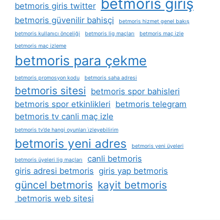
betmoris giriş
betmoris giris twitter
betmoris güvenilir bahisçi
betmoris hizmet genel bakış
betmoris kullanıcı önceliği
betmoris lig maçları
betmoris maç izle
betmoris maç izleme
betmoris para çekme
betmoris promosyon kodu
betmoris saha adresi
betmoris sitesi
betmoris spor bahisleri
betmoris spor etkinlikleri
betmoris telegram
betmoris tv canli maç izle
betmoris tv’de hangi oyunları i̇zleyebilirim
betmoris yeni adres
betmoris yeni üyeleri
canli betmoris
betmoris üyeleri lig maçları
giris adresi betmoris
giris yap betmoris
güncel betmoris
kayit betmoris
betmoris web sitesi