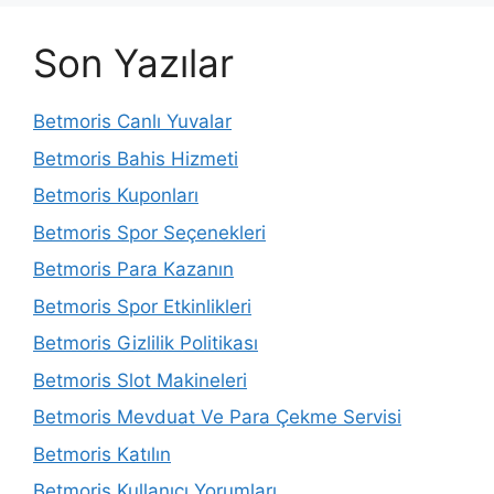
Son Yazılar
Betmoris Canlı Yuvalar
Betmoris Bahis Hizmeti
Betmoris Kuponları
Betmoris Spor Seçenekleri
Betmoris Para Kazanın
Betmoris Spor Etkinlikleri
Betmoris Gizlilik Politikası
Betmoris Slot Makineleri
Betmoris Mevduat Ve Para Çekme Servisi
Betmoris Katılın
Betmoris Kullanıcı Yorumları