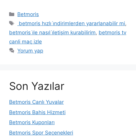
Kategoriler
Betmoris
Etiketler
betmoris hızlı i̇ndirimlerden yararlanabilir mi
,
betmoris i̇le nasıl i̇letişim kurabilirim
,
betmoris tv
canli maç izle
Yorum yap
Son Yazılar
Betmoris Canlı Yuvalar
Betmoris Bahis Hizmeti
Betmoris Kuponları
Betmoris Spor Seçenekleri