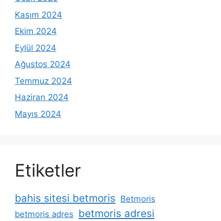
Kasım 2024
Ekim 2024
Eylül 2024
Ağustos 2024
Temmuz 2024
Haziran 2024
Mayıs 2024
Etiketler
bahis sitesi betmoris
Betmoris
betmoris adresi
betmoris adres