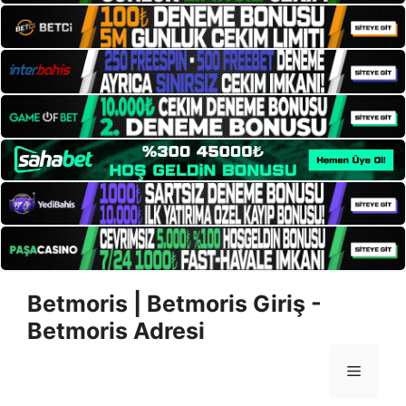
İçeriğe
Betmoris | Betmoris Giriş -
atla
Betmoris Adresi
Menü