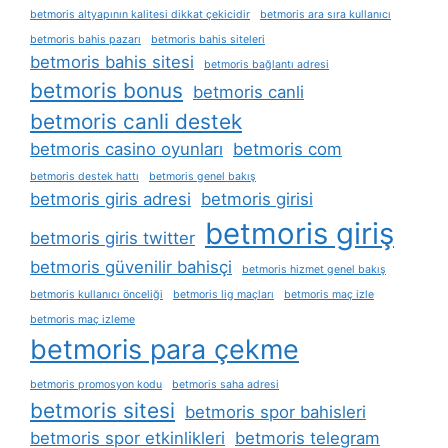
betmoris altyapının kalitesi dikkat çekicidir
betmoris ara sıra kullanıcı
betmoris bahis pazarı
betmoris bahis siteleri
betmoris bahis sitesi
betmoris bağlantı adresi
betmoris bonus
betmoris canli
betmoris canli destek
betmoris casino oyunları
betmoris com
betmoris destek hattı
betmoris genel bakış
betmoris giris adresi
betmoris girisi
betmoris giriş
betmoris giris twitter
betmoris güvenilir bahisçi
betmoris hizmet genel bakış
betmoris kullanıcı önceliği
betmoris lig maçları
betmoris maç izle
betmoris maç izleme
betmoris para çekme
betmoris promosyon kodu
betmoris saha adresi
betmoris sitesi
betmoris spor bahisleri
betmoris spor etkinlikleri
betmoris telegram