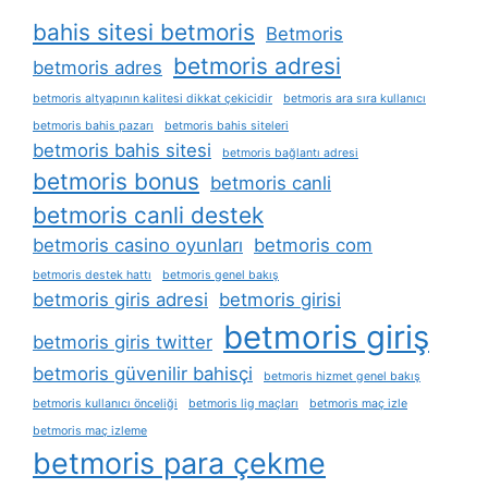
bahis sitesi betmoris
Betmoris
betmoris adresi
betmoris adres
betmoris altyapının kalitesi dikkat çekicidir
betmoris ara sıra kullanıcı
betmoris bahis pazarı
betmoris bahis siteleri
betmoris bahis sitesi
betmoris bağlantı adresi
betmoris bonus
betmoris canli
betmoris canli destek
betmoris casino oyunları
betmoris com
betmoris destek hattı
betmoris genel bakış
betmoris giris adresi
betmoris girisi
betmoris giriş
betmoris giris twitter
betmoris güvenilir bahisçi
betmoris hizmet genel bakış
betmoris kullanıcı önceliği
betmoris lig maçları
betmoris maç izle
betmoris maç izleme
betmoris para çekme