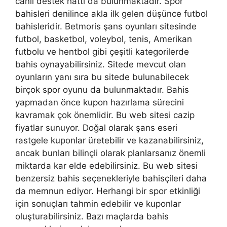
canlı destek hattı da bulunmaktadır. Spor
bahisleri denilince akla ilk gelen düşünce futbol
bahisleridir. Betmoris şans oyunları sitesinde
futbol, ​​basketbol, ​​voleybol, tenis, Amerikan
futbolu ve hentbol gibi çeşitli kategorilerde
bahis oynayabilirsiniz. Sitede mevcut olan
oyunların yanı sıra bu sitede bulunabilecek
birçok spor oyunu da bulunmaktadır. Bahis
yapmadan önce kupon hazırlama sürecini
kavramak çok önemlidir. Bu web sitesi cazip
fiyatlar sunuyor. Doğal olarak şans eseri
rastgele kuponlar üretebilir ve kazanabilirsiniz,
ancak bunları bilinçli olarak planlarsanız önemli
miktarda kar elde edebilirsiniz. Bu web sitesi
benzersiz bahis seçenekleriyle bahisçileri daha
da memnun ediyor. Herhangi bir spor etkinliği
için sonuçları tahmin edebilir ve kuponlar
oluşturabilirsiniz. Bazı maçlarda bahis