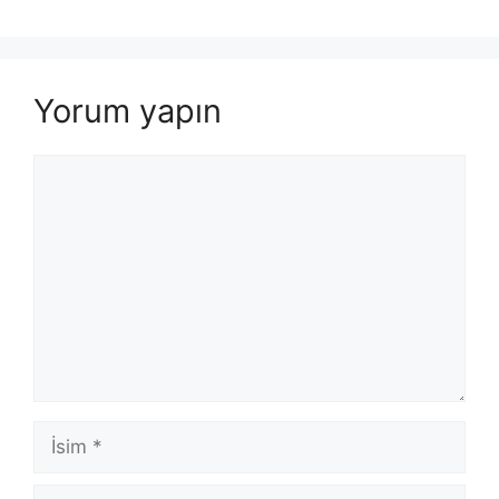
Yorum yapın
Yorum
İsim
E-