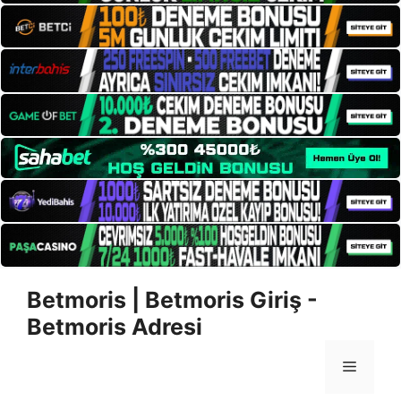
İçeriğe
Betmoris | Betmoris Giriş -
atla
Betmoris Adresi
Menü