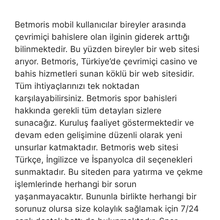
Betmoris mobil kullanıcılar bireyler arasında
çevrimiçi bahislere olan ilginin giderek arttığı
bilinmektedir. Bu yüzden bireyler bir web sitesi
arıyor. Betmoris, Türkiye’de çevrimiçi casino ve
bahis hizmetleri sunan köklü bir web sitesidir.
Tüm ihtiyaçlarınızı tek noktadan
karşılayabilirsiniz. Betmoris spor bahisleri
hakkında gerekli tüm detayları sizlere
sunacağız. Kuruluş faaliyet göstermektedir ve
devam eden gelişimine düzenli olarak yeni
unsurlar katmaktadır. Betmoris web sitesi
Türkçe, İngilizce ve İspanyolca dil seçenekleri
sunmaktadır. Bu siteden para yatırma ve çekme
işlemlerinde herhangi bir sorun
yaşanmayacaktır. Bununla birlikte herhangi bir
sorunuz olursa size kolaylık sağlamak için 7/24