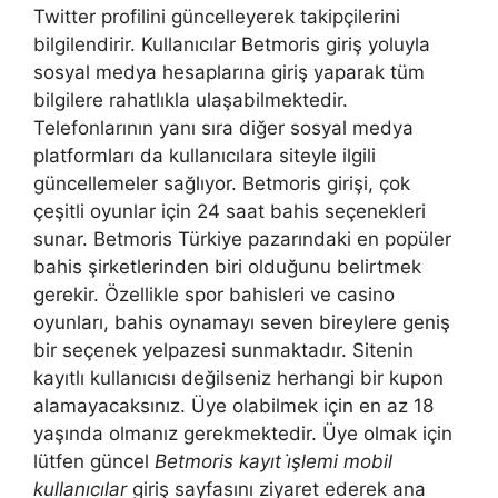
Twitter profilini güncelleyerek takipçilerini
bilgilendirir. Kullanıcılar Betmoris giriş yoluyla
sosyal medya hesaplarına giriş yaparak tüm
bilgilere rahatlıkla ulaşabilmektedir.
Telefonlarının yanı sıra diğer sosyal medya
platformları da kullanıcılara siteyle ilgili
güncellemeler sağlıyor. Betmoris girişi, çok
çeşitli oyunlar için 24 saat bahis seçenekleri
sunar. Betmoris Türkiye pazarındaki en popüler
bahis şirketlerinden biri olduğunu belirtmek
gerekir. Özellikle spor bahisleri ve casino
oyunları, bahis oynamayı seven bireylere geniş
bir seçenek yelpazesi sunmaktadır. Sitenin
kayıtlı kullanıcısı değilseniz herhangi bir kupon
alamayacaksınız. Üye olabilmek için en az 18
yaşında olmanız gerekmektedir. Üye olmak için
lütfen güncel
Betmoris kayıt i̇şlemi mobil
kullanıcılar
giriş sayfasını ziyaret ederek ana