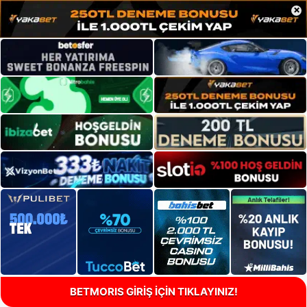
×
BETMORIS GİRİŞ İÇİN TIKLAYINIZ!