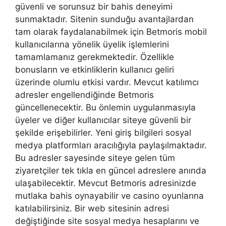
güvenli ve sorunsuz bir bahis deneyimi
sunmaktadır. Sitenin sunduğu avantajlardan
tam olarak faydalanabilmek için Betmoris mobil
kullanıcılarına yönelik üyelik işlemlerini
tamamlamanız gerekmektedir. Özellikle
bonusların ve etkinliklerin kullanıcı geliri
üzerinde olumlu etkisi vardır. Mevcut katılımcı
adresler engellendiğinde Betmoris
güncellenecektir. Bu önlemin uygulanmasıyla
üyeler ve diğer kullanıcılar siteye güvenli bir
şekilde erişebilirler. Yeni giriş bilgileri sosyal
medya platformları aracılığıyla paylaşılmaktadır.
Bu adresler sayesinde siteye gelen tüm
ziyaretçiler tek tıkla en güncel adreslere anında
ulaşabilecektir. Mevcut Betmoris adresinizde
mutlaka bahis oynayabilir ve casino oyunlarına
katılabilirsiniz. Bir web sitesinin adresi
değiştiğinde site sosyal medya hesaplarını ve