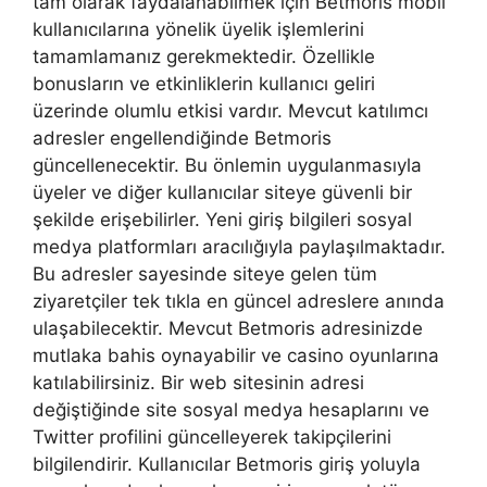
tam olarak faydalanabilmek için Betmoris mobil
kullanıcılarına yönelik üyelik işlemlerini
tamamlamanız gerekmektedir. Özellikle
bonusların ve etkinliklerin kullanıcı geliri
üzerinde olumlu etkisi vardır. Mevcut katılımcı
adresler engellendiğinde Betmoris
güncellenecektir. Bu önlemin uygulanmasıyla
üyeler ve diğer kullanıcılar siteye güvenli bir
şekilde erişebilirler. Yeni giriş bilgileri sosyal
medya platformları aracılığıyla paylaşılmaktadır.
Bu adresler sayesinde siteye gelen tüm
ziyaretçiler tek tıkla en güncel adreslere anında
ulaşabilecektir. Mevcut Betmoris adresinizde
mutlaka bahis oynayabilir ve casino oyunlarına
katılabilirsiniz. Bir web sitesinin adresi
değiştiğinde site sosyal medya hesaplarını ve
Twitter profilini güncelleyerek takipçilerini
bilgilendirir. Kullanıcılar Betmoris giriş yoluyla