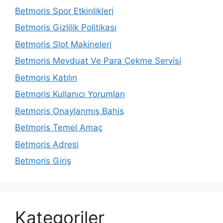
Betmoris Spor Etkinlikleri
Betmoris Gizlilik Politikası
Betmoris Slot Makineleri
Betmoris Mevduat Ve Para Çekme Servisi
Betmoris Katılın
Betmoris Kullanıcı Yorumları
Betmoris Onaylanmış Bahis
Betmoris Temel Amaç
Betmoris Adresi
Betmoris Giriş
Kategoriler