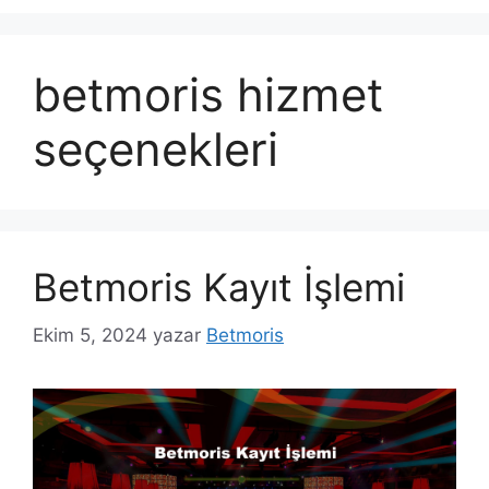
betmoris hizmet
seçenekleri
Betmoris Kayıt İşlemi
Ekim 5, 2024
yazar
Betmoris