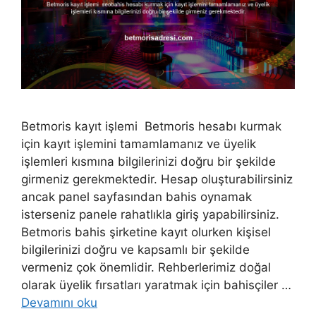
Betmoris kayıt işlemi Betmoris hesabı kurmak
için kayıt işlemini tamamlamanız ve üyelik
işlemleri kısmına bilgilerinizi doğru bir şekilde
girmeniz gerekmektedir. Hesap oluşturabilirsiniz
ancak panel sayfasından bahis oynamak
isterseniz panele rahatlıkla giriş yapabilirsiniz.
Betmoris bahis şirketine kayıt olurken kişisel
bilgilerinizi doğru ve kapsamlı bir şekilde
vermeniz çok önemlidir. Rehberlerimiz doğal
olarak üyelik fırsatları yaratmak için bahisçiler …
Devamını oku