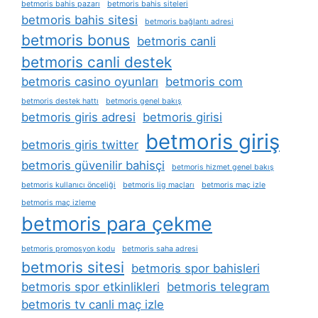
betmoris bahis pazarı
betmoris bahis siteleri
betmoris bahis sitesi
betmoris bağlantı adresi
betmoris bonus
betmoris canli
betmoris canli destek
betmoris casino oyunları
betmoris com
betmoris destek hattı
betmoris genel bakış
betmoris giris adresi
betmoris girisi
betmoris giriş
betmoris giris twitter
betmoris güvenilir bahisçi
betmoris hizmet genel bakış
betmoris kullanıcı önceliği
betmoris lig maçları
betmoris maç izle
betmoris maç izleme
betmoris para çekme
betmoris promosyon kodu
betmoris saha adresi
betmoris sitesi
betmoris spor bahisleri
betmoris spor etkinlikleri
betmoris telegram
betmoris tv canli maç izle