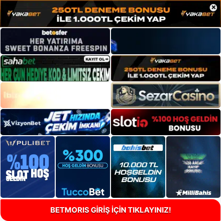
×
BETMORIS GİRİŞ İÇİN TIKLAYINIZ!