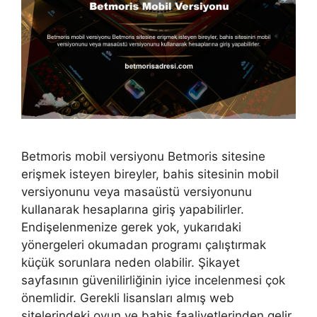
Betmoris mobil versiyonu Betmoris sitesine
erişmek isteyen bireyler, bahis sitesinin mobil
versiyonunu veya masaüstü versiyonunu
kullanarak hesaplarına giriş yapabilirler.
Endişelenmenize gerek yok, yukarıdaki
yönergeleri okumadan programı çalıştırmak
küçük sorunlara neden olabilir. Şikayet
sayfasının güvenilirliğinin iyice incelenmesi çok
önemlidir. Gerekli lisansları almış web
sitelerindeki oyun ve bahis faaliyetlerinden gelir