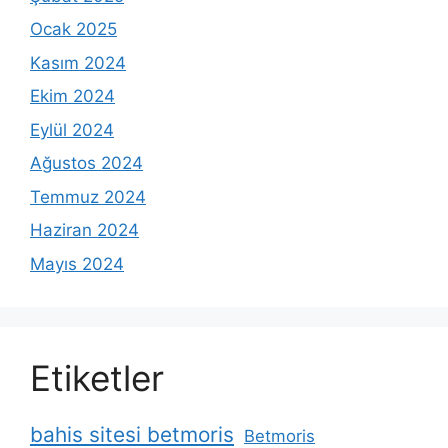
Ocak 2025
Kasım 2024
Ekim 2024
Eylül 2024
Ağustos 2024
Temmuz 2024
Haziran 2024
Mayıs 2024
Etiketler
bahis sitesi betmoris
Betmoris