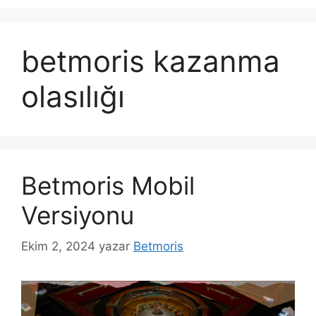
betmoris kazanma
olasılığı
Betmoris Mobil
Versiyonu
Ekim 2, 2024
yazar
Betmoris