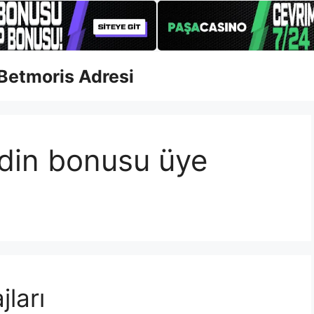
 Betmoris Adresi
ldin bonusu üye
ları