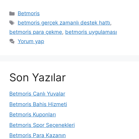
Kategoriler
Betmoris
Etiketler
betmoris gerçek zamanlı destek hattı
,
betmoris para çekme
,
betmoris uygulaması
Yorum yap
Son Yazılar
Betmoris Canlı Yuvalar
Betmoris Bahis Hizmeti
Betmoris Kuponları
Betmoris Spor Seçenekleri
Betmoris Para Kazanın