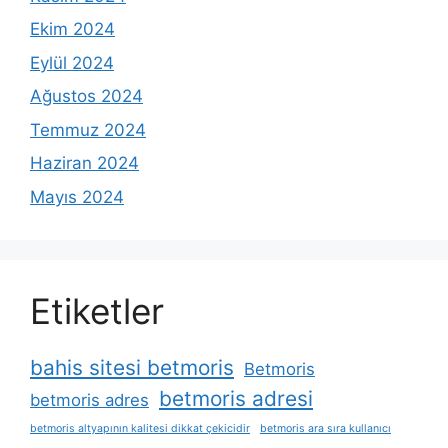
Ekim 2024
Eylül 2024
Ağustos 2024
Temmuz 2024
Haziran 2024
Mayıs 2024
Etiketler
bahis sitesi betmoris
Betmoris
betmoris adresi
betmoris adres
betmoris altyapının kalitesi dikkat çekicidir
betmoris ara sıra kullanıcı