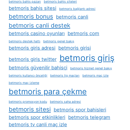
betmoris bahis pazarı
betmoris bahis siteleri
betmoris bahis sitesi
betmoris bağlantı adresi
betmoris bonus
betmoris canli
betmoris canli destek
betmoris casino oyunları
betmoris com
betmoris destek hattı
betmoris genel bakış
betmoris giris adresi
betmoris girisi
betmoris giriş
betmoris giris twitter
betmoris güvenilir bahisçi
betmoris hizmet genel bakış
betmoris kullanıcı önceliği
betmoris lig maçları
betmoris maç izle
betmoris maç izleme
betmoris para çekme
betmoris promosyon kodu
betmoris saha adresi
betmoris sitesi
betmoris spor bahisleri
betmoris spor etkinlikleri
betmoris telegram
betmoris tv canli maç izle