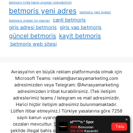
betmoris tv’de hangi oyunları i̇zleyebilirim
betmoris yeni adres
betmoris yeni üyeleri
canli betmoris
betmoris üyeleri lig maçları
giris adresi betmoris
giris yap betmoris
güncel betmoris
kayit betmoris
betmoris web sitesi
Avrasya'nın en büyük reklam platformunda olmak için
Microsoft Teams:
reklam@avrasyamarketing.com
adresimizden veya Telegram: @Avrasyamarketing
adresimizden irtibat kurabilirsiniz. (Tek iletişim
adreslerimiz teams / telegram ve mail adresimizdir.
Harici hiçbir iletişim adresimiz bulunmamaktadır.
Lütfen itibar etmeyiniz.) Türkiye yasalarına göre 7258
sayılı kanun uyarınca yasa dışı bahis oynamanın
cezaları mevcuttur. Şu an bulunduğunuz site hiç bir
şekilde illegal bahis oyunları oynatmıyor ve oynamaya