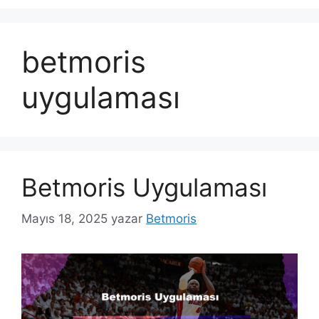
betmoris
uygulaması
Betmoris Uygulaması
Mayıs 18, 2025
yazar
Betmoris