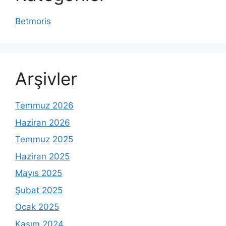
Betmoris
Arşivler
Temmuz 2026
Haziran 2026
Temmuz 2025
Haziran 2025
Mayıs 2025
Şubat 2025
Ocak 2025
Kasım 2024