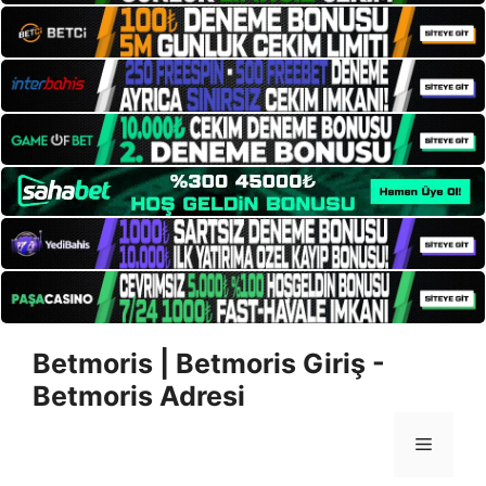
İçeriğe
Betmoris | Betmoris Giriş -
atla
Betmoris Adresi
Menü