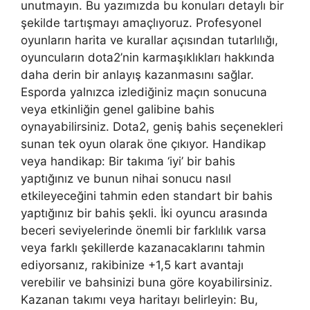
unutmayın. Bu yazımızda bu konuları detaylı bir
şekilde tartışmayı amaçlıyoruz. Profesyonel
oyunların harita ve kurallar açısından tutarlılığı,
oyuncuların dota2’nin karmaşıklıkları hakkında
daha derin bir anlayış kazanmasını sağlar.
Esporda yalnızca izlediğiniz maçın sonucuna
veya etkinliğin genel galibine bahis
oynayabilirsiniz. Dota2, geniş bahis seçenekleri
sunan tek oyun olarak öne çıkıyor. Handikap
veya handikap: Bir takıma ‘iyi’ bir bahis
yaptığınız ve bunun nihai sonucu nasıl
etkileyeceğini tahmin eden standart bir bahis
yaptığınız bir bahis şekli. İki oyuncu arasında
beceri seviyelerinde önemli bir farklılık varsa
veya farklı şekillerde kazanacaklarını tahmin
ediyorsanız, rakibinize +1,5 kart avantajı
verebilir ve bahsinizi buna göre koyabilirsiniz.
Kazanan takımı veya haritayı belirleyin: Bu,