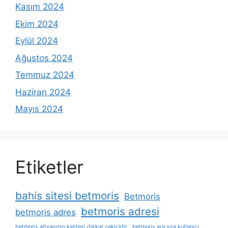
Kasım 2024
Ekim 2024
Eylül 2024
Ağustos 2024
Temmuz 2024
Haziran 2024
Mayıs 2024
Etiketler
bahis sitesi betmoris
Betmoris
betmoris adresi
betmoris adres
betmoris altyapının kalitesi dikkat çekicidir
betmoris ara sıra kullanıcı