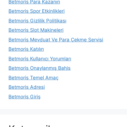
Betmoris Para Kazanın
Betmoris Spor Etkinlikleri
Betmoris Gizlilik Politikası
Betmoris Slot Makineleri
Betmoris Mevduat Ve Para Çekme Servisi
Betmoris Katılın
Betmoris Kullanıcı Yorumları
Betmoris Onaylanmış Bahis
Betmoris Temel Amaç
Betmoris Adresi
Betmoris Giriş