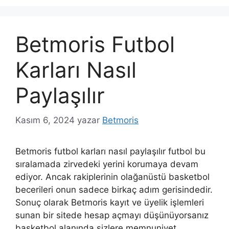
Betmoris Futbol
Karları Nasıl
Paylaşılır
Kasım 6, 2024
yazar
Betmoris
Betmoris futbol karları nasıl paylaşılır futbol bu
sıralamada zirvedeki yerini korumaya devam
ediyor. Ancak rakiplerinin olağanüstü basketbol
becerileri onun sadece birkaç adım gerisindedir.
Sonuç olarak Betmoris kayıt ve üyelik işlemleri
sunan bir sitede hesap açmayı düşünüyorsanız
basketbol alanında sizlere memnuniyet