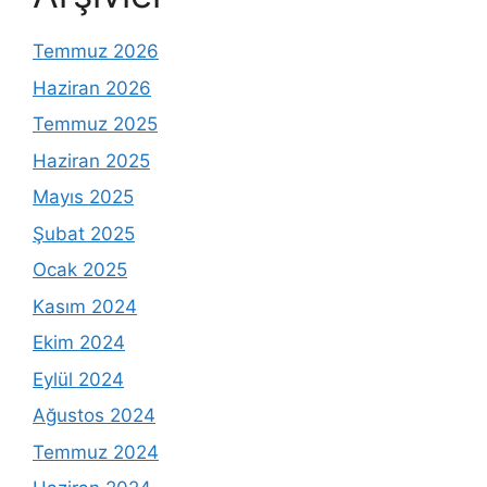
Temmuz 2026
Haziran 2026
Temmuz 2025
Haziran 2025
Mayıs 2025
Şubat 2025
Ocak 2025
Kasım 2024
Ekim 2024
Eylül 2024
Ağustos 2024
Temmuz 2024