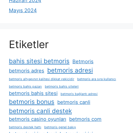
Haziran 2024
Mayıs 2024
Etiketler
bahis sitesi betmoris
Betmoris
betmoris adresi
betmoris adres
betmoris altyapının kalitesi dikkat çekicidir
betmoris ara sıra kullanıcı
betmoris bahis pazarı
betmoris bahis siteleri
betmoris bahis sitesi
betmoris bağlantı adresi
betmoris bonus
betmoris canli
betmoris canli destek
betmoris casino oyunları
betmoris com
betmoris destek hattı
betmoris genel bakış