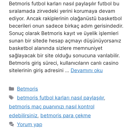
Betmoris futbol karları nasıl paylaşılır futbol bu
sıralamada zirvedeki yerini korumaya devam
ediyor. Ancak rakiplerinin olağanüstü basketbol
becerileri onun sadece birkaç adım gerisindedir.
Sonuç olarak Betmoris kayıt ve üyelik işlemleri
sunan bir sitede hesap açmayı düşünüyorsanız
basketbol alanında sizlere memnuniyet
sağlayacak bir site olduğu sonucuna varılabilir.
Betmoris giriş süreci, kullanıcıların canlı casino
sitelerinin giriş adresini …
Devamını oku
Kategoriler
Betmoris
Etiketler
betmoris futbol karları nasıl paylaşılır
,
betmoris maç puanınızı nasıl kontrol
edebilirsiniz
,
betmoris para çekme
Yorum yap