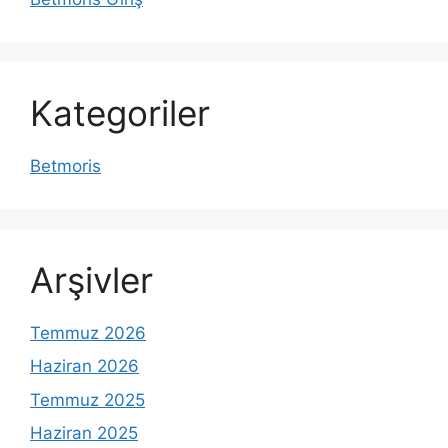
Kategoriler
Betmoris
Arşivler
Temmuz 2026
Haziran 2026
Temmuz 2025
Haziran 2025