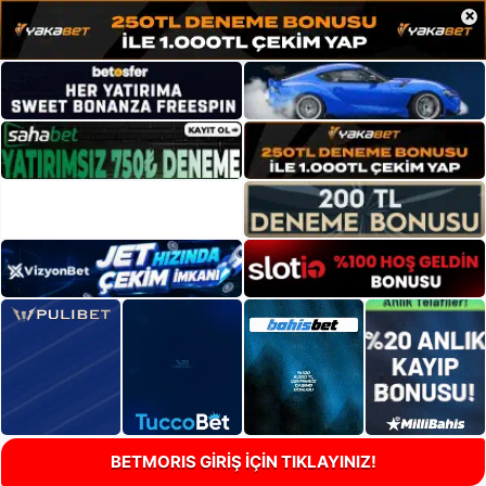
×
BETMORIS GİRİŞ İÇİN TIKLAYINIZ!