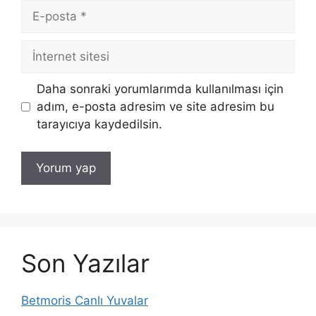
E-
posta
İnternet
sitesi
Daha sonraki yorumlarımda kullanılması için
adım, e-posta adresim ve site adresim bu
tarayıcıya kaydedilsin.
Son Yazılar
Betmoris Canlı Yuvalar