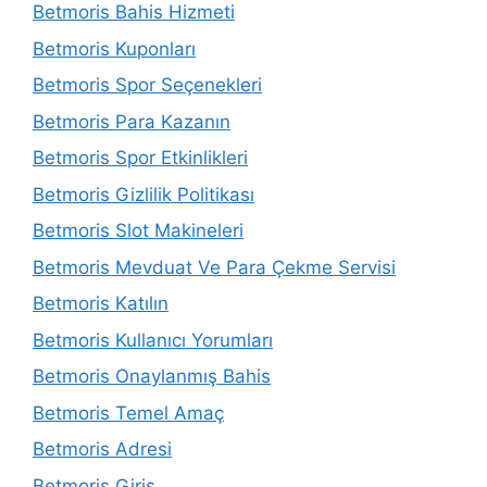
Betmoris Bahis Hizmeti
Betmoris Kuponları
Betmoris Spor Seçenekleri
Betmoris Para Kazanın
Betmoris Spor Etkinlikleri
Betmoris Gizlilik Politikası
Betmoris Slot Makineleri
Betmoris Mevduat Ve Para Çekme Servisi
Betmoris Katılın
Betmoris Kullanıcı Yorumları
Betmoris Onaylanmış Bahis
Betmoris Temel Amaç
Betmoris Adresi
Betmoris Giriş