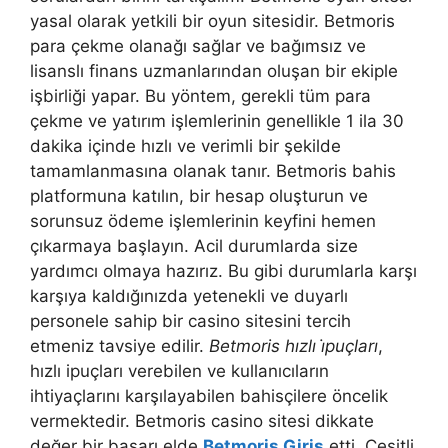
yasal olarak yetkili bir oyun sitesidir. Betmoris
para çekme olanağı sağlar ve bağımsız ve
lisanslı finans uzmanlarından oluşan bir ekiple
işbirliği yapar. Bu yöntem, gerekli tüm para
çekme ve yatırım işlemlerinin genellikle 1 ila 30
dakika içinde hızlı ve verimli bir şekilde
tamamlanmasına olanak tanır. Betmoris bahis
platformuna katılın, bir hesap oluşturun ve
sorunsuz ödeme işlemlerinin keyfini hemen
çıkarmaya başlayın. Acil durumlarda size
yardımcı olmaya hazırız. Bu gibi durumlarla karşı
karşıya kaldığınızda yetenekli ve duyarlı
personele sahip bir casino sitesini tercih
etmeniz tavsiye edilir.
Betmoris hızlı i̇puçları
,
hızlı ipuçları verebilen ve kullanıcıların
ihtiyaçlarını karşılayabilen bahisçilere öncelik
vermektedir. Betmoris casino sitesi dikkate
değer bir başarı elde
Betmoris Giriş
etti. Çeşitli