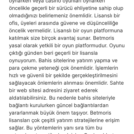
oynarken veya casino oyunları oynarken
öncelikle geçerli bir sürücü ehliyetine sahip olup
olmadığınızı belirlemeniz önemlidir. Lisanslı bir
ofis, üyeleri arasında güvene ve düşünceliliğe
öncelik vermelidir. Lisanslı bir oyun platformuna
katılmak size birçok avantaj sunar. Betmoris
yasal olarak yetkili bir oyun platformudur. Oyunu
çıktığı günden beri geçerli bir lisansla
oynuyorum. Bahis sitelerine yatırım yapma ve
para çekme yeteneği çok önemlidir. İşlemlerin
hızlı ve güvenli bir şekilde gerçekleştirilmesini
sağlayacak önlemlerin alınması önemlidir. Sahte
bir web sitesi adresini ziyaret ederek
aldatılabilirsiniz. Bu nedenle bahis siteleriyle
bağlantı kurulurken güncel bağlantılardan
yararlanmak büyük önem taşıyor. Betmoris
lisansları çok çeşitli yatırım stratejilerine erişim
sağlar. Bu yöntemlerin yanı sıra tüm bu