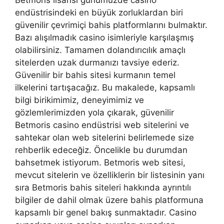
Betmoris lisansı günümüzde casino
endüstrisindeki en büyük zorluklardan biri
güvenilir çevrimiçi bahis platformlarını bulmaktır.
Bazı alışılmadık casino isimleriyle karşılaşmış
olabilirsiniz. Tamamen dolandırıcılık amaçlı
sitelerden uzak durmanızı tavsiye ederiz.
Güvenilir bir bahis sitesi kurmanın temel
ilkelerini tartışacağız. Bu makalede, kapsamlı
bilgi birikimimiz, deneyimimiz ve
gözlemlerimizden yola çıkarak, güvenilir
Betmoris casino endüstrisi web sitelerini ve
sahtekar olan web sitelerini belirlemede size
rehberlik edeceğiz. Öncelikle bu durumdan
bahsetmek istiyorum. Betmoris web sitesi,
mevcut sitelerin ve özelliklerin bir listesinin yanı
sıra Betmoris bahis siteleri hakkında ayrıntılı
bilgiler de dahil olmak üzere bahis platformuna
kapsamlı bir genel bakış sunmaktadır. Casino