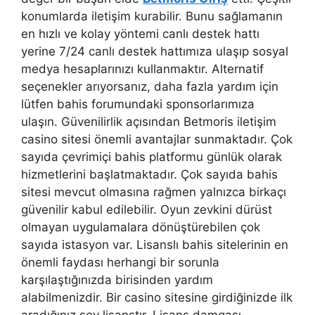
konumlarda iletişim kurabilir. Bunu sağlamanın
en hızlı ve kolay yöntemi canlı destek hattı
yerine 7/24 canlı destek hattımıza ulaşıp sosyal
medya hesaplarınızı kullanmaktır. Alternatif
seçenekler arıyorsanız, daha fazla yardım için
lütfen bahis forumundaki sponsorlarımıza
ulaşın. Güvenilirlik açısından Betmoris iletişim
casino sitesi önemli avantajlar sunmaktadır. Çok
sayıda çevrimiçi bahis platformu günlük olarak
hizmetlerini başlatmaktadır. Çok sayıda bahis
sitesi mevcut olmasına rağmen yalnızca birkaçı
güvenilir kabul edilebilir. Oyun zevkini dürüst
olmayan uygulamalara dönüştürebilen çok
sayıda istasyon var. Lisanslı bahis sitelerinin en
önemli faydası herhangi bir sorunla
karşılaştığınızda birisinden yardım
alabilmenizdir. Bir casino sitesine girdiğinizde ilk
aradığınız şey lisanstır. Lisans damgası