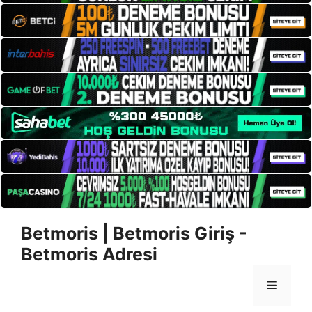
İçeriğe
Betmoris | Betmoris Giriş -
atla
Betmoris Adresi
Menü