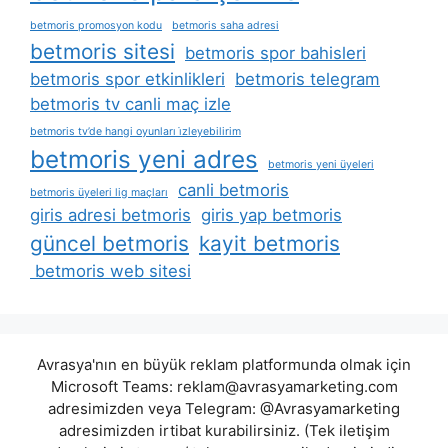
betmoris promosyon kodu
betmoris saha adresi
betmoris sitesi
betmoris spor bahisleri
betmoris spor etkinlikleri
betmoris telegram
betmoris tv canli maç izle
betmoris tv’de hangi oyunları i̇zleyebilirim
betmoris yeni adres
betmoris yeni üyeleri
canli betmoris
betmoris üyeleri lig maçları
giris adresi betmoris
giris yap betmoris
güncel betmoris
kayit betmoris
betmoris web sitesi
Avrasya'nın en büyük reklam platformunda olmak için
Microsoft Teams:
reklam@avrasyamarketing.com
adresimizden veya Telegram: @Avrasyamarketing
adresimizden irtibat kurabilirsiniz. (Tek iletişim