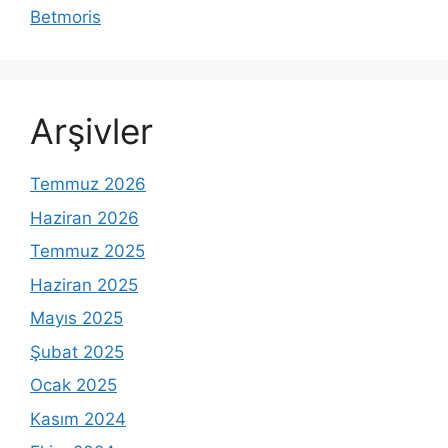
Betmoris
Arşivler
Temmuz 2026
Haziran 2026
Temmuz 2025
Haziran 2025
Mayıs 2025
Şubat 2025
Ocak 2025
Kasım 2024