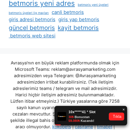
betmoris yeni adres
betmoris yeni üyeleri
canli betmoris
betmoris üyeleri lig maçları
giris adresi betmoris
giris yap betmoris
güncel betmoris
kayit betmoris
betmoris web sitesi
Avrasya'nın en büyük reklam platformunda olmak için
Microsoft Teams:
reklam@avrasyamarketing.com
adresimizden veya Telegram: @Avrasyamarketing
adresimizden irtibat kurabilirsiniz. (Tek iletişim
adreslerimiz teams / telegram ve mail adresimizdir.
Harici hiçbir iletişim adresimiz bulunmamaktadır.
Lütfen itibar etmeyiniz.) Türkiye yasalarına göre 7258
sayılı kanun uyarınca yasa dışı bahis oynamanın
cezaları mevcuttur. Şu an bulunduğunuz site hiç bir
şekilde illegal bahis oyunları oynatmıyor ve oynamaya
aracı olmuyordur.
kokobets
|
casifame
|
timabet
|