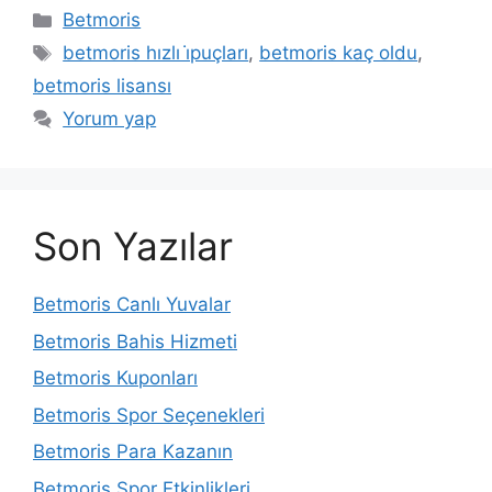
Kategoriler
Betmoris
Etiketler
betmoris hızlı i̇puçları
,
betmoris kaç oldu
,
betmoris lisansı
Yorum yap
Son Yazılar
Betmoris Canlı Yuvalar
Betmoris Bahis Hizmeti
Betmoris Kuponları
Betmoris Spor Seçenekleri
Betmoris Para Kazanın
Betmoris Spor Etkinlikleri